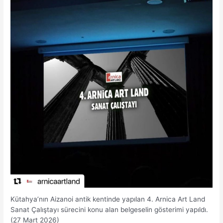
Kütahya’nın Aizanoi antik kentinde yapılan 4. Arnica Art Land
Sanat Çalıştayı sürecini konu alan belgeselin gösterimi yapıldı.
(27 Mart 2026)