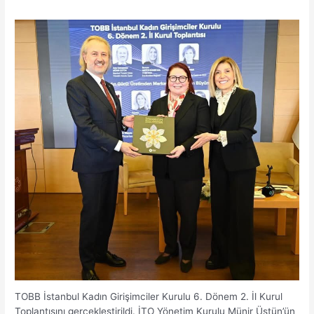
TOBB İstanbul Kadın Girişimciler Kurulu 6. Dönem 2. İl Kurul
Toplantısını gerçekleştirildi. İTO Yönetim Kurulu Münir Üstün’ün