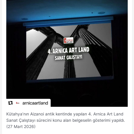
Kütahya’nın Aizanoi antik kentinde yapılan 4. Arnica Art Land
Sanat Çalıştayı sürecini konu alan belgeselin gösterimi yapıldı.
(27 Mart 2026)