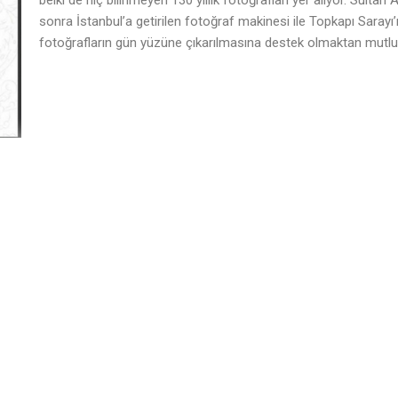
belki de hiç bilinmeyen 130 yıllık fotoğrafları yer alıyor. Sultan 
sonra İstanbul’a getirilen fotoğraf makinesi ile Topkapı Sarayı
fotoğrafların gün yüzüne çıkarılmasına destek olmaktan mutlu