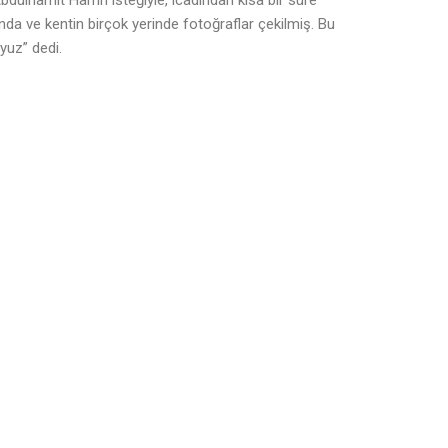
Abdülhamit Han’ın isteğiyle, icadından kısa bir süre
’nda ve kentin birçok yerinde fotoğraflar çekilmiş. Bu
yuz” dedi.