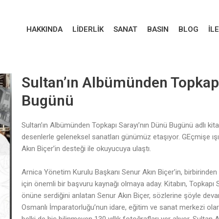
HAKKINDA
LIDERLIK
SANAT
BASIN
BLOG
İL
Sultan’ın Albümünden Topkapı
Bugünü
Sultan’ın Albümünden Topkapı Sarayı’nın Dünü Bugünü adlı kit
desenlerle geleneksel sanatları günümüz etaşıyor. GEçmişe ışı
Akın Biçer’in desteği ile okuyucuya ulaştı.
Arnica Yönetim Kurulu Başkanı Senur Akın Biçer’in, birbirinden g
için önemli bir başvuru kaynağı olmaya aday. Kitabın, Topkapı Sa
önüne serdiğini anlatan Senur Akın Biçer, sözlerine şöyle deva
Osmanlı İmparatorluğu’nun idare, eğitim ve sanat merkezi olara