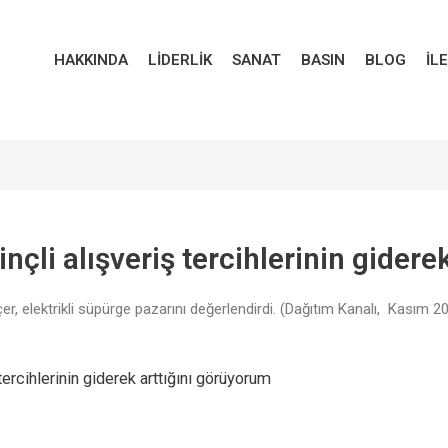
HAKKINDA
LIDERLIK
SANAT
BASIN
BLOG
İL
nçli alışveriş tercihlerinin gider
r, elektrikli süpürge pazarını değerlendirdi. (Dağıtım Kanalı, Kasım 2
tercihlerinin giderek arttığını görüyorum