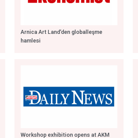
Arnica Art Land’den globalleşme
hamlesi
Workshop exhibition opens at AKM