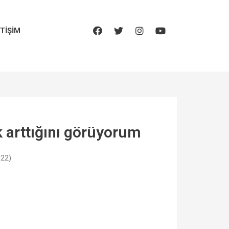
ETIŞIM
ek arttığını görüyorum
022)